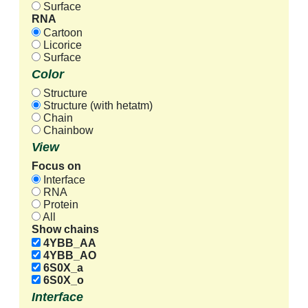
Surface
RNA
Cartoon
Licorice
Surface
Color
Structure
Structure (with hetatm)
Chain
Chainbow
View
Focus on
Interface
RNA
Protein
All
Show chains
4YBB_AA
4YBB_AO
6S0X_a
6S0X_o
Interface