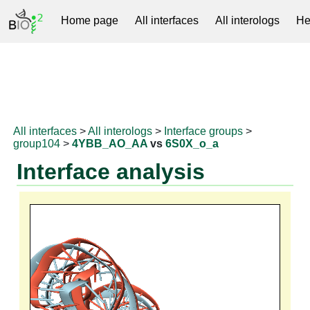
Home page
All interfaces
All interologs
He
RNAprotDB
All interfaces
>
All interologs
>
Interface groups
>
group104
>
4YBB_AO_AA
vs
6S0X_o_a
Interface analysis