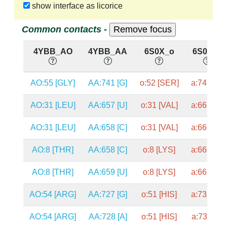
show interface as licorice
Common contacts -
4YBB_AO
4YBB_AA
6S0X_o
6S0X_a
AO:55 [GLY]
AA:741 [G]
o:52 [SER]
a:749 [G]
AO:31 [LEU]
AA:657 [U]
o:31 [VAL]
a:665 [U]
AO:31 [LEU]
AA:658 [C]
o:31 [VAL]
a:666 [G]
AO:8 [THR]
AA:658 [C]
o:8 [LYS]
a:666 [G]
AO:8 [THR]
AA:659 [U]
o:8 [LYS]
a:667 [C]
AO:54 [ARG]
AA:727 [G]
o:51 [HIS]
a:735 [G]
AO:54 [ARG]
AA:728 [A]
o:51 [HIS]
a:736 [A]