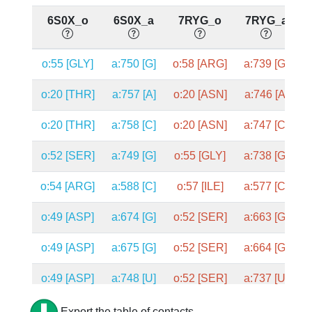
6S0X_o
6S0X_a
7RYG_o
7RYG_a
C
o:55 [GLY]
a:750 [G]
o:58 [ARG]
a:739 [G]
o:20 [THR]
a:757 [A]
o:20 [ASN]
a:746 [A]
o:20 [THR]
a:758 [C]
o:20 [ASN]
a:747 [C]
o:52 [SER]
a:749 [G]
o:55 [GLY]
a:738 [G]
o:54 [ARG]
a:588 [C]
o:57 [ILE]
a:577 [C]
o:49 [ASP]
a:674 [G]
o:52 [SER]
a:663 [G]
o:49 [ASP]
a:675 [G]
o:52 [SER]
a:664 [G]
o:49 [ASP]
a:748 [U]
o:52 [SER]
a:737 [U]
o:49 [ASP]
a:749 [G]
o:52 [SER]
a:738 [G]