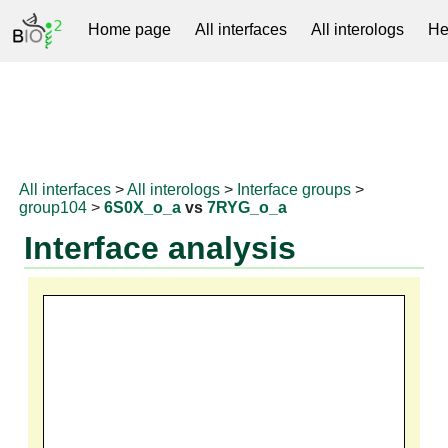
Home page
All interfaces
All interologs
He
RNAprotDB
All interfaces
>
All interologs
>
Interface groups
>
group104
>
6S0X_o_a
vs
7RYG_o_a
Interface analysis